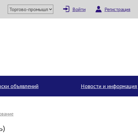
Войти
Регистрация
×
Написать поставщи
ски объявлений
Новости и информация
ование
ь)
Отмена
Отправить сообщение