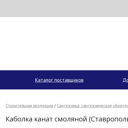
МЕТАПРОМ - российский торгово-промышленный портал
Каталог поставщиков
До
Строительная продукция
/
Сантехника, сантехническое оборуд
Каболка канат смоляной (Ставропол