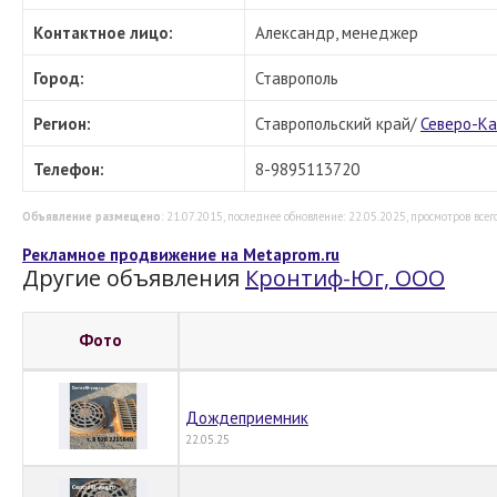
Контактное лицо:
Александр, менеджер
Город:
Ставрополь
Регион:
Ставропольский край/
Северо-Ка
Телефон:
8-9895113720
Объявление размещено
: 21.07.2015, последнее обновление: 22.05.2025, просмотров всего
Рекламное продвижение на Metaprom.ru
Другие объявления
Кронтиф-Юг, ООО
Фото
Дождеприемник
22.05.25