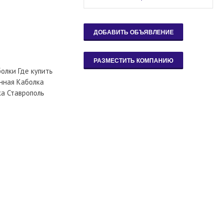
олки Где купить
онная Каболка
ка Ставрополь