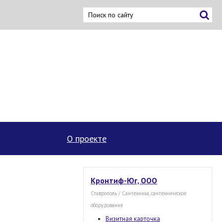
ку
О проекте
Кронтиф-Юг, ООО
Ставрополь / Сантехника, сантехническое
оборудование
Визитная карточка